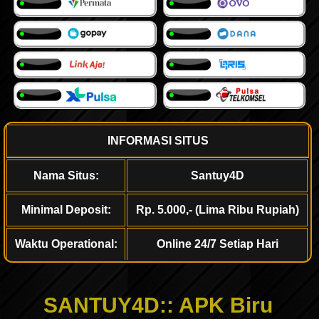
INFORMASI SITUS
Nama Situs:
Santuy4D
Minimal Deposit:
Rp. 5.000,- (Lima Ribu Rupiah)
Waktu Operational:
Online 24/7 Setiap Hari
SANTUY4D:: APK Biru