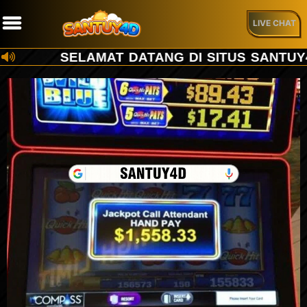
LIVE CHAT
SELAMAT DATANG DI SITUS SANTUY4